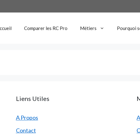
ccueil
Comparer les RC Pro
Métiers
Pourquoi s
Liens Utiles
M
A Propos
A
Contact
C