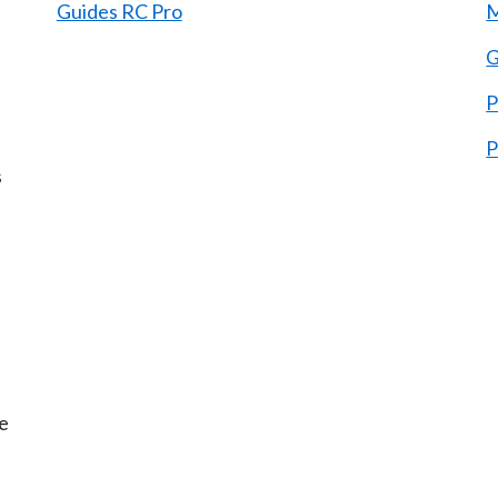
Guides RC Pro
M
P
P
s
re