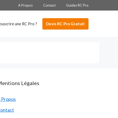
A Propos
Contact
Guides RC Pro
Devis RC Pro Gratuit
ouscrire une RC Pro ?
entions Légales
 Propos
ontact