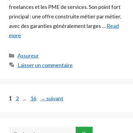
freelances et les PME de services. Son point fort
principal : une offre construite métier par métier,
avec des garanties généralement larges …
Read
more
Catégories
Assureur
Laisser un commentaire
Page
Page
Page
1
2
…
16
→
suivant
Rechercher :