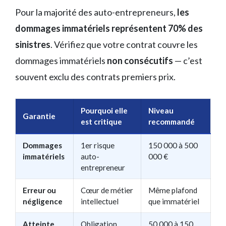
Pour la majorité des auto-entrepreneurs,
les
dommages immatériels représentent 70% des
sinistres
. Vérifiez que votre contrat couvre les
dommages immatériels
non consécutifs
— c’est
souvent exclu des contrats premiers prix.
Pourquoi elle
Niveau
Garantie
est critique
recommandé
Dommages
1er risque
150 000 à 500
immatériels
auto-
000 €
entrepreneur
Erreur ou
Cœur de métier
Même plafond
négligence
intellectuel
que immatériel
Atteinte
Obligation
50 000 à 150