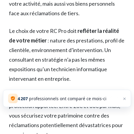
votre activité, mais aussi vos biens personnels
face aux réclamations de tiers.
Le choix de votre RC Pro doit
refléter la réalité
de votre métier
: nature des prestations, profil de
clientèle, environnement d’intervention. Un
consultant en stratégie n’a pas les mêmes
expositions qu’un technicien informatique
intervenant en entreprise.
L’investissement reste modéré
au regard de la
×
4 208
professionnels ont comparé ce mois-ci
protection apportée. Entre 20€ et 60€ par mois,
vous sécurisez votre patrimoine contre des
réclamations potentiellement dévastatrices pour