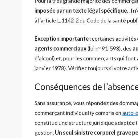
Pour la très grande majorité des commerçant
imposée par un texte légal spécifique
. Il
à l’article L.1142-2 du Code de la santé pub
Exception importante :
certaines activités
agents commerciaux
(loi n° 91-593), des
a
d’alcool) et, pour les commerçants qui font 
janvier 1978). Vérifiez toujours si votre ac
Conséquences de l’absenc
Sans assurance, vous répondez des dommag
commerçant individuel (y compris en
auto-
constitué une structure juridique adaptée (
gestion.
Un seul sinistre corporel grave p