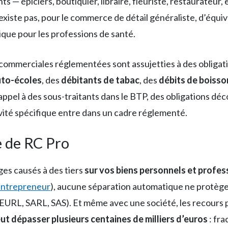
s — épiciers, boutiquier, libraire, fleuriste, restaurateur
 n’existe pas, pour le commerce de détail généraliste, d’équi
lique pour les professions de santé.
 commerciales réglementées sont assujetties à des obligati
uto-écoles
, des
débitants de tabac
, des
débits de boisso
appel à des sous-traitants dans le BTP, des obligations déc
tivité spécifique entre dans un cadre réglementé.
e de RC Pro
es causés à des tiers
sur vos biens personnels et profe
entrepreneur
), aucune séparation automatique ne protège 
EURL, SARL, SAS). Et même avec une société, les recours p
eut dépasser plusieurs centaines de milliers d’euros
: fra