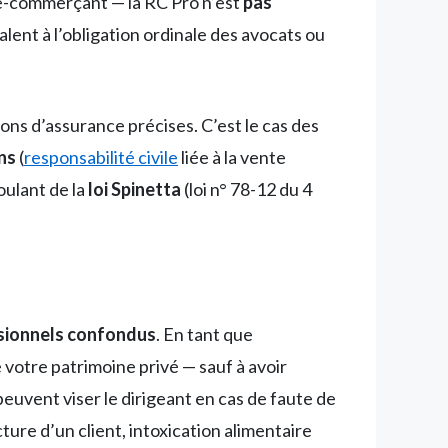
, e-commerçant — la RC Pro n’est
pas
valent à l’obligation ordinale des avocats ou
ons d’assurance précises. C’est le cas des
ns
(
responsabilité civile
liée à la vente
oulant de la
loi Spinetta
(loi n° 78-12 du 4
ssionnels confondus
. En tant que
votre patrimoine privé — sauf à avoir
euvent viser le dirigeant en cas de faute de
cture d’un client, intoxication alimentaire