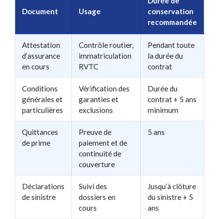
Durée de
Document
Usage
conservation
recommandée
Attestation
Contrôle routier,
Pendant toute
d’assurance
immatriculation
la durée du
en cours
RVTC
contrat
Conditions
Vérification des
Durée du
générales et
garanties et
contrat + 5 ans
particulières
exclusions
minimum
Quittances
Preuve de
5 ans
de prime
paiement et de
continuité de
couverture
Déclarations
Suivi des
Jusqu’à clôture
de sinistre
dossiers en
du sinistre + 5
cours
ans