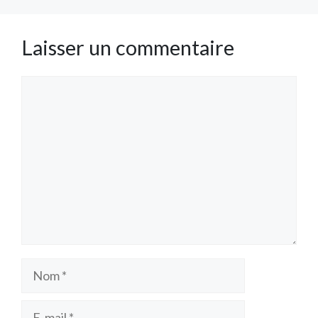
Laisser un commentaire
Commentaire
Nom
E-