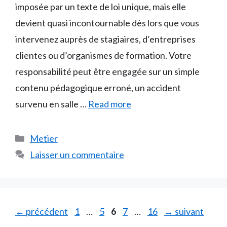
imposée par un texte de loi unique, mais elle
devient quasi incontournable dès lors que vous
intervenez auprès de stagiaires, d’entreprises
clientes ou d’organismes de formation. Votre
responsabilité peut être engagée sur un simple
contenu pédagogique erroné, un accident
survenu en salle …
Read more
Catégories
Metier
Laisser un commentaire
Page
Page
Page
Page
Page
←
précédent
1
…
5
6
7
…
16
→
suivant