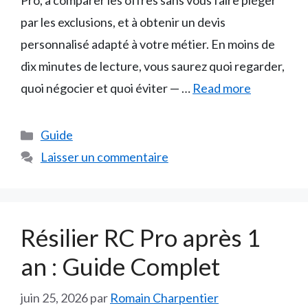
Pro, à comparer les offres sans vous faire piéger
par les exclusions, et à obtenir un devis
personnalisé adapté à votre métier. En moins de
dix minutes de lecture, vous saurez quoi regarder,
quoi négocier et quoi éviter — …
Read more
Catégories
Guide
Laisser un commentaire
Résilier RC Pro après 1
an : Guide Complet
juin 25, 2026
par
Romain Charpentier