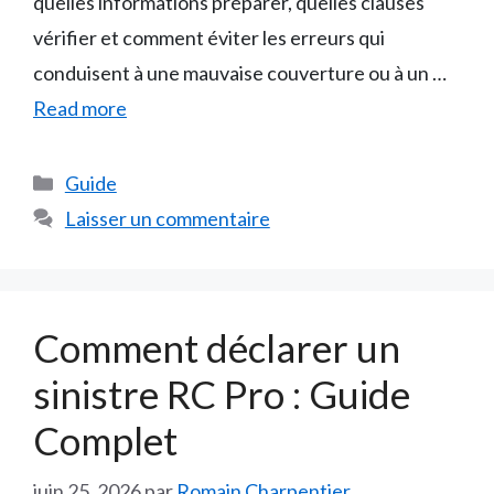
quelles informations préparer, quelles clauses
vérifier et comment éviter les erreurs qui
conduisent à une mauvaise couverture ou à un …
Read more
Catégories
Guide
Laisser un commentaire
Comment déclarer un
sinistre RC Pro : Guide
Complet
juin 25, 2026
par
Romain Charpentier