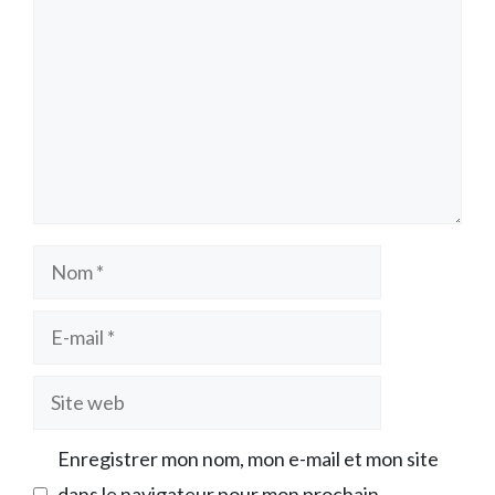
Nom
E-
mail
Site
web
Enregistrer mon nom, mon e-mail et mon site
dans le navigateur pour mon prochain